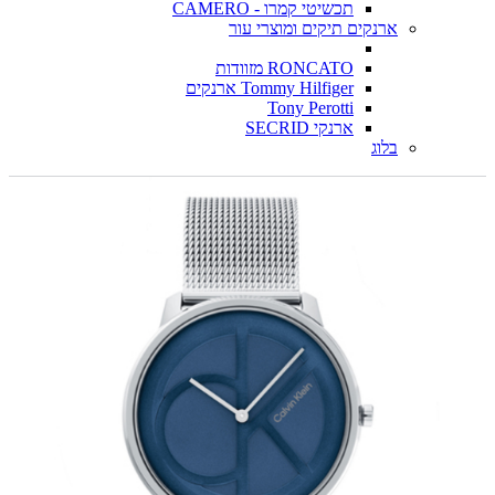
תכשיטי קמרו - CAMERO
ארנקים תיקים ומוצרי עור
RONCATO מזוודות
Tommy Hilfiger ארנקים
Tony Perotti
ארנקי SECRID
בלוג