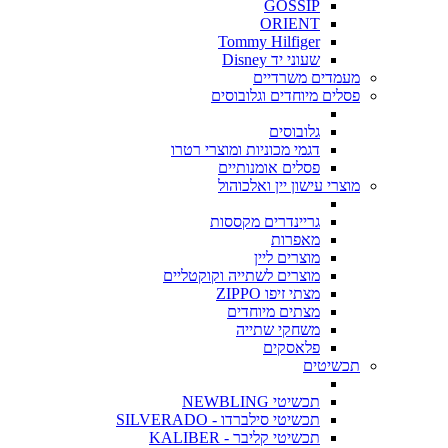
GOSSIP
ORIENT
Tommy Hilfiger
שעוני יד Disney
מעמדים משרדיים
פסלים מיוחדים וגלובוסים
גלובוסים
דגמי מכוניות ומוצרי רטרו
פסלים אומנותיים
מוצרי עישון יין ואלכוהול
גריינדרים מקססות
מאפרות
מוצרים ליין
מוצרים לשתייה וקוקטליים
מצתי זיפו ZIPPO
מצתים מיוחדים
משחקי שתייה
פלאסקים
תכשיטים
תכשיטי NEWBLING
תכשיטי סילברדו - SILVERADO
תכשיטי קליבר - KALIBER