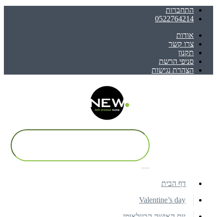
התחברות
0522764214
אודות
צרו קשר
תקנון
סניפי הרשת
הצהרת נגישות
דף הבית
Valentine’s day
יום האישה הבינלאומי