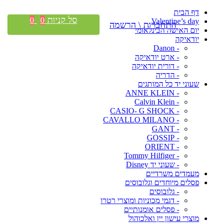
דף הבית
סל קניות
0
0
Valentine’s day
התחברות \ הרשמה
יום האישה הבינלאומי
יודאיקה
- Danon
- ארט יודאיקה
- דורית יודאיקה
- הדריה
שעוני יד כל המותגים
- ANNE KLEIN
- Calvin Klein
- CASIO- G SHOCK
- CAVALLO MILANO
- GANT
- GOSSIP
- ORIENT
- Tommy Hilfiger
- שעוני יד Disney
מעמדים משרדיים
פסלים מיוחדים וגלובוסים
- גלובוסים
- דגמי מכוניות ומוצרי רטרו
- פסלים אומנותיים
מוצרי עישון יין ואלכוהול