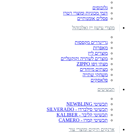
גלובוסים
דגמי מכוניות ומוצרי רטרו
פסלים אומנותיים
מוצרי עישון יין ואלכוהול
גריינדרים מקססות
מאפרות
מוצרים ליין
מוצרים לשתייה וקוקטליים
מצתי זיפו ZIPPO
מצתים מיוחדים
משחקי שתייה
פלאסקים
תכשיטים
תכשיטי NEWBLING
תכשיטי סילברדו - SILVERADO
תכשיטי קליבר - KALIBER
תכשיטי קמרו - CAMERO
ארנקים תיקים ומוצרי עור