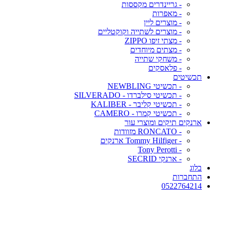
- גריינדרים מקססות
- מאפרות
- מוצרים ליין
- מוצרים לשתייה וקוקטליים
- מצתי זיפו ZIPPO
- מצתים מיוחדים
- משחקי שתייה
- פלאסקים
תכשיטים
- תכשיטי NEWBLING
- תכשיטי סילברדו - SILVERADO
- תכשיטי קליבר - KALIBER
- תכשיטי קמרו - CAMERO
ארנקים תיקים ומוצרי עור
- RONCATO מזוודות
- Tommy Hilfiger ארנקים
- Tony Perotti
- ארנקי SECRID
בלוג
התחברות
0522764214