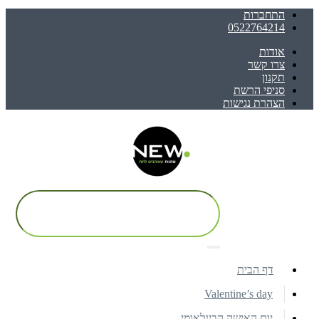
התחברות
0522764214
אודות
צרו קשר
תקנון
סניפי הרשת
הצהרת נגישות
דף הבית
Valentine’s day
יום האישה הבינלאומי