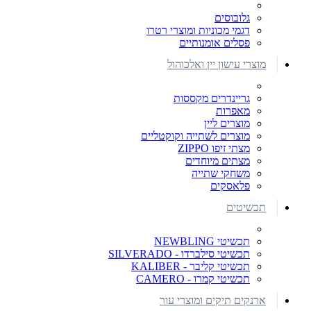
גלובוסים
דגמי מכוניות ומוצרי רטרו
פסלים אומנותיים
מוצרי עישון יין ואלכוהול
גריינדרים מקססות
מאפרות
מוצרים ליין
מוצרים לשתייה וקוקטליים
מצתי זיפו ZIPPO
מצתים מיוחדים
משחקי שתייה
פלאסקים
תכשיטים
תכשיטי NEWBLING
תכשיטי סילברדו - SILVERADO
תכשיטי קליבר - KALIBER
תכשיטי קמרו - CAMERO
ארנקים תיקים ומוצרי עור