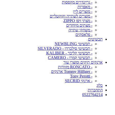
- גריינדרים מקססות
- מאפרות
- מוצרים ליין
- מוצרים לשתייה וקוקטליים
- מצתי זיפו ZIPPO
- מצתים מיוחדים
- משחקי שתייה
- פלאסקים
תכשיטים
- תכשיטי NEWBLING
- תכשיטי סילברדו - SILVERADO
- תכשיטי קליבר - KALIBER
- תכשיטי קמרו - CAMERO
ארנקים תיקים ומוצרי עור
- RONCATO מזוודות
- Tommy Hilfiger ארנקים
- Tony Perotti
- ארנקי SECRID
בלוג
התחברות
0522764214