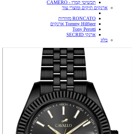
תכשיטי קמרו - CAMERO
ארנקים תיקים ומוצרי עור
RONCATO מזוודות
Tommy Hilfiger ארנקים
Tony Perotti
ארנקי SECRID
בלוג