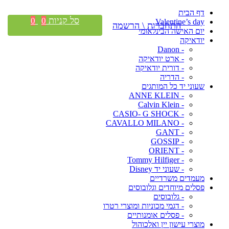
דף הבית
סל קניות
0
0
Valentine’s day
התחברות \ הרשמה
יום האישה הבינלאומי
יודאיקה
- Danon
- ארט יודאיקה
- דורית יודאיקה
- הדריה
שעוני יד כל המותגים
- ANNE KLEIN
- Calvin Klein
- CASIO- G SHOCK
- CAVALLO MILANO
- GANT
- GOSSIP
- ORIENT
- Tommy Hilfiger
- שעוני יד Disney
מעמדים משרדיים
פסלים מיוחדים וגלובוסים
- גלובוסים
- דגמי מכוניות ומוצרי רטרו
- פסלים אומנותיים
מוצרי עישון יין ואלכוהול