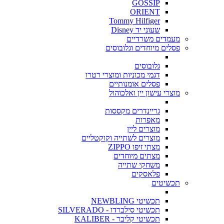
GOSSIP
ORIENT
Tommy Hilfiger
שעוני יד Disney
מעמדים משרדיים
פסלים מיוחדים וגלובוסים
גלובוסים
דגמי מכוניות ומוצרי רטרו
פסלים אומנותיים
מוצרי עישון יין ואלכוהול
גריינדרים מקססות
מאפרות
מוצרים ליין
מוצרים לשתייה וקוקטליים
מצתי זיפו ZIPPO
מצתים מיוחדים
משחקי שתייה
פלאסקים
תכשיטים
תכשיטי NEWBLING
תכשיטי סילברדו - SILVERADO
תכשיטי קליבר - KALIBER