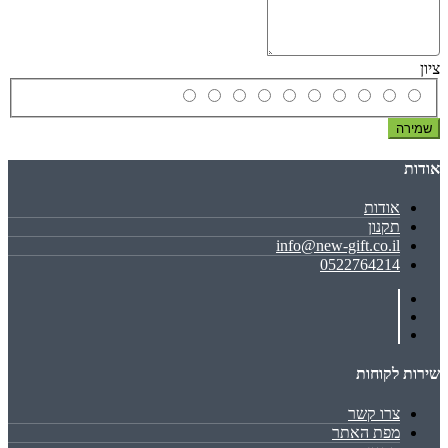
ציון
שמירה
אודות
אודות
תקנון
info@new-gift.co.il
0522764214
שירות לקוחות
צרו קשר
מפת האתר