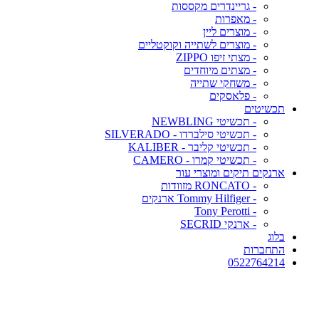
- גריינדרים מקססות
- מאפרות
- מוצרים ליין
- מוצרים לשתייה וקוקטליים
- מצתי זיפו ZIPPO
- מצתים מיוחדים
- משחקי שתייה
- פלאסקים
תכשיטים
- תכשיטי NEWBLING
- תכשיטי סילברדו - SILVERADO
- תכשיטי קליבר - KALIBER
- תכשיטי קמרו - CAMERO
ארנקים תיקים ומוצרי עור
- RONCATO מזוודות
- Tommy Hilfiger ארנקים
- Tony Perotti
- ארנקי SECRID
בלוג
התחברות
0522764214