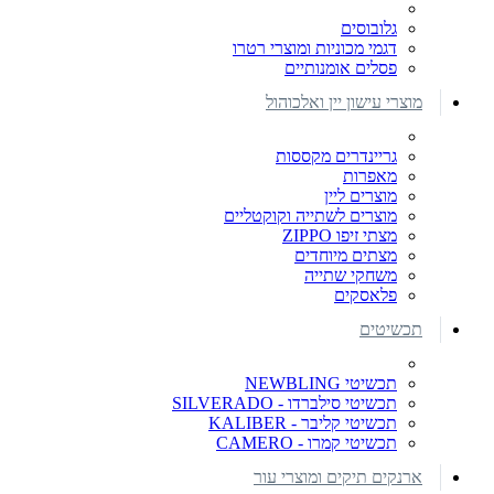
גלובוסים
דגמי מכוניות ומוצרי רטרו
פסלים אומנותיים
מוצרי עישון יין ואלכוהול
גריינדרים מקססות
מאפרות
מוצרים ליין
מוצרים לשתייה וקוקטליים
מצתי זיפו ZIPPO
מצתים מיוחדים
משחקי שתייה
פלאסקים
תכשיטים
תכשיטי NEWBLING
תכשיטי סילברדו - SILVERADO
תכשיטי קליבר - KALIBER
תכשיטי קמרו - CAMERO
ארנקים תיקים ומוצרי עור