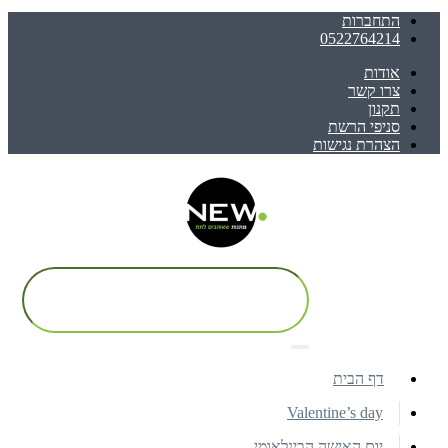
התחברות
0522764214
אודות
צרו קשר
תקנון
סניפי הרשת
הצהרת נגישות
דף הבית
Valentine’s day
יום האישה הבינלאומי