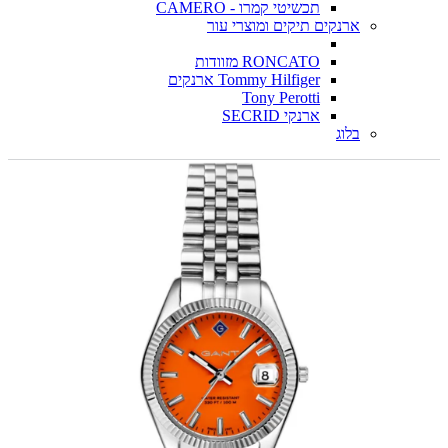
תכשיטי קמרו - CAMERO
ארנקים תיקים ומוצרי עור
RONCATO מזוודות
Tommy Hilfiger ארנקים
Tony Perotti
ארנקי SECRID
בלוג