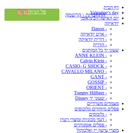
דף הבית
סל קניות
0
0
Valentine’s day
התחברות \ הרשמה
יום האישה הבינלאומי
יודאיקה
- Danon
- ארט יודאיקה
- דורית יודאיקה
- הדריה
שעוני יד כל המותגים
- ANNE KLEIN
- Calvin Klein
- CASIO- G SHOCK
- CAVALLO MILANO
- GANT
- GOSSIP
- ORIENT
- Tommy Hilfiger
- שעוני יד Disney
מעמדים משרדיים
פסלים מיוחדים וגלובוסים
- גלובוסים
- דגמי מכוניות ומוצרי רטרו
- פסלים אומנותיים
מוצרי עישון יין ואלכוהול