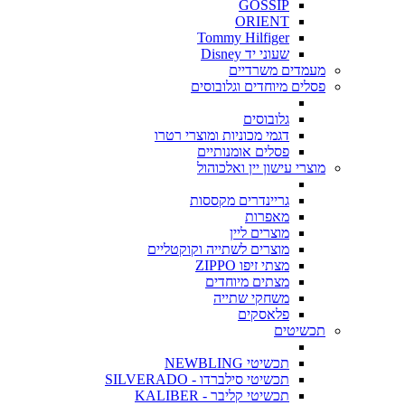
GOSSIP
ORIENT
Tommy Hilfiger
שעוני יד Disney
מעמדים משרדיים
פסלים מיוחדים וגלובוסים
גלובוסים
דגמי מכוניות ומוצרי רטרו
פסלים אומנותיים
מוצרי עישון יין ואלכוהול
גריינדרים מקססות
מאפרות
מוצרים ליין
מוצרים לשתייה וקוקטליים
מצתי זיפו ZIPPO
מצתים מיוחדים
משחקי שתייה
פלאסקים
תכשיטים
תכשיטי NEWBLING
תכשיטי סילברדו - SILVERADO
תכשיטי קליבר - KALIBER