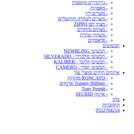
- גריינדרים מקססות
- מאפרות
- מוצרים ליין
- מוצרים לשתייה וקוקטליים
- מצתי זיפו ZIPPO
- מצתים מיוחדים
- משחקי שתייה
- פלאסקים
תכשיטים
- תכשיטי NEWBLING
- תכשיטי סילברדו - SILVERADO
- תכשיטי קליבר - KALIBER
- תכשיטי קמרו - CAMERO
ארנקים תיקים ומוצרי עור
- RONCATO מזוודות
- Tommy Hilfiger ארנקים
- Tony Perotti
- ארנקי SECRID
בלוג
התחברות
0522764214