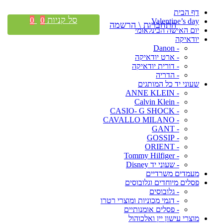
דף הבית
סל קניות
0
0
Valentine’s day
התחברות \ הרשמה
יום האישה הבינלאומי
יודאיקה
- Danon
- ארט יודאיקה
- דורית יודאיקה
- הדריה
שעוני יד כל המותגים
- ANNE KLEIN
- Calvin Klein
- CASIO- G SHOCK
- CAVALLO MILANO
- GANT
- GOSSIP
- ORIENT
- Tommy Hilfiger
- שעוני יד Disney
מעמדים משרדיים
פסלים מיוחדים וגלובוסים
- גלובוסים
- דגמי מכוניות ומוצרי רטרו
- פסלים אומנותיים
מוצרי עישון יין ואלכוהול