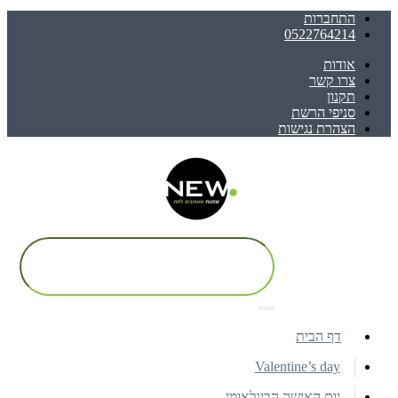
התחברות
0522764214
אודות
צרו קשר
תקנון
סניפי הרשת
הצהרת נגישות
דף הבית
Valentine’s day
יום האישה הבינלאומי