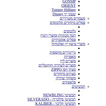
GOSSIP
ORIENT
Tommy Hilfiger
שעוני יד Disney
מעמדים משרדיים
פסלים מיוחדים וגלובוסים
גלובוסים
דגמי מכוניות ומוצרי רטרו
פסלים אומנותיים
מוצרי עישון יין ואלכוהול
גריינדרים מקססות
מאפרות
מוצרים ליין
מוצרים לשתייה וקוקטליים
מצתי זיפו ZIPPO
מצתים מיוחדים
משחקי שתייה
פלאסקים
תכשיטים
תכשיטי NEWBLING
תכשיטי סילברדו - SILVERADO
תכשיטי קליבר - KALIBER