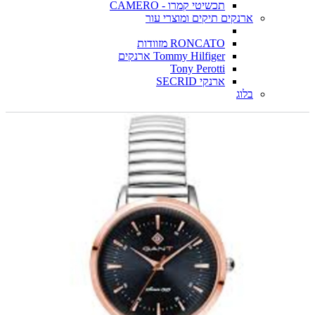
תכשיטי קמרו - CAMERO
ארנקים תיקים ומוצרי עור
RONCATO מזוודות
Tommy Hilfiger ארנקים
Tony Perotti
ארנקי SECRID
בלוג