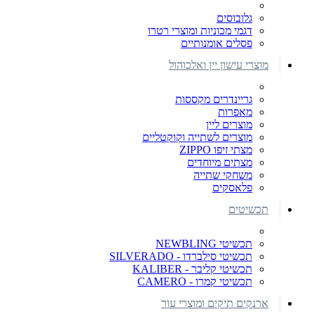
גלובוסים
דגמי מכוניות ומוצרי רטרו
פסלים אומנותיים
מוצרי עישון יין ואלכוהול
גריינדרים מקססות
מאפרות
מוצרים ליין
מוצרים לשתייה וקוקטליים
מצתי זיפו ZIPPO
מצתים מיוחדים
משחקי שתייה
פלאסקים
תכשיטים
תכשיטי NEWBLING
תכשיטי סילברדו - SILVERADO
תכשיטי קליבר - KALIBER
תכשיטי קמרו - CAMERO
ארנקים תיקים ומוצרי עור