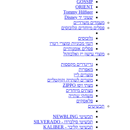
GOSSIP
ORIENT
Tommy Hilfiger
שעוני יד Disney
מעמדים משרדיים
פסלים מיוחדים וגלובוסים
גלובוסים
דגמי מכוניות ומוצרי רטרו
פסלים אומנותיים
מוצרי עישון יין ואלכוהול
גריינדרים מקססות
מאפרות
מוצרים ליין
מוצרים לשתייה וקוקטליים
מצתי זיפו ZIPPO
מצתים מיוחדים
משחקי שתייה
פלאסקים
תכשיטים
תכשיטי NEWBLING
תכשיטי סילברדו - SILVERADO
תכשיטי קליבר - KALIBER