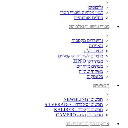
גלובוסים
דגמי מכוניות ומוצרי רטרו
פסלים אומנותיים
מוצרי עישון יין ואלכוהול
גריינדרים מקססות
מאפרות
מוצרים ליין
מוצרים לשתייה וקוקטליים
מצתי זיפו ZIPPO
מצתים מיוחדים
משחקי שתייה
פלאסקים
תכשיטים
תכשיטי NEWBLING
תכשיטי סילברדו - SILVERADO
תכשיטי קליבר - KALIBER
תכשיטי קמרו - CAMERO
ארנקים תיקים ומוצרי עור