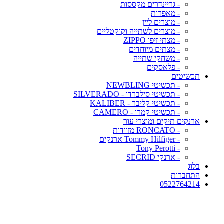
- גריינדרים מקססות
- מאפרות
- מוצרים ליין
- מוצרים לשתייה וקוקטליים
- מצתי זיפו ZIPPO
- מצתים מיוחדים
- משחקי שתייה
- פלאסקים
תכשיטים
- תכשיטי NEWBLING
- תכשיטי סילברדו - SILVERADO
- תכשיטי קליבר - KALIBER
- תכשיטי קמרו - CAMERO
ארנקים תיקים ומוצרי עור
- RONCATO מזוודות
- Tommy Hilfiger ארנקים
- Tony Perotti
- ארנקי SECRID
בלוג
התחברות
0522764214