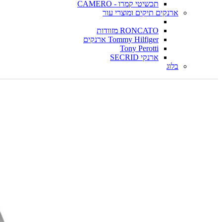
תכשיטי קמרו - CAMERO
ארנקים תיקים ומוצרי עור
RONCATO מזוודות
Tommy Hilfiger ארנקים
Tony Perotti
ארנקי SECRID
בלוג