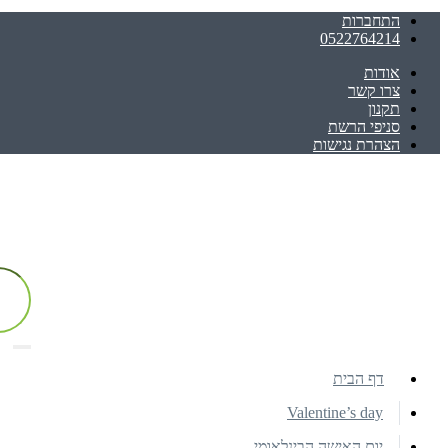
התחברות
0522764214
אודות
צרו קשר
תקנון
סניפי הרשת
הצהרת נגישות
דף הבית
Valentine’s day
יום האישה הבינלאומי