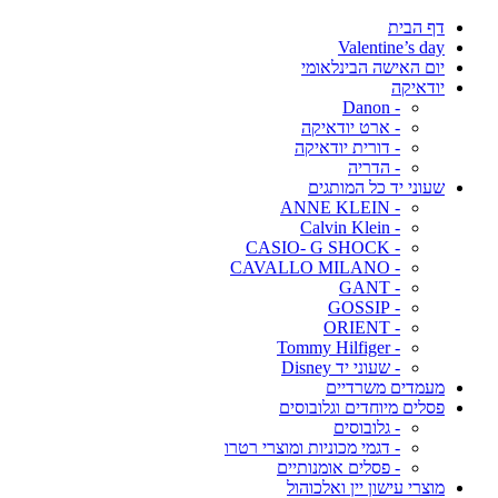
דף הבית
Valentine’s day
יום האישה הבינלאומי
יודאיקה
- Danon
- ארט יודאיקה
- דורית יודאיקה
- הדריה
שעוני יד כל המותגים
- ANNE KLEIN
- Calvin Klein
- CASIO- G SHOCK
- CAVALLO MILANO
- GANT
- GOSSIP
- ORIENT
- Tommy Hilfiger
- שעוני יד Disney
מעמדים משרדיים
פסלים מיוחדים וגלובוסים
- גלובוסים
- דגמי מכוניות ומוצרי רטרו
- פסלים אומנותיים
מוצרי עישון יין ואלכוהול