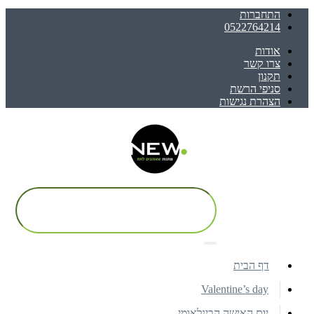
התחברות
0522764214
אודות
צרו קשר
תקנון
סניפי הרשת
הצהרת נגישות
דף הבית
Valentine’s day
יום האישה הבינלאומי