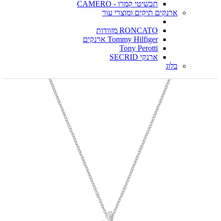
תכשיטי קמרו - CAMERO
ארנקים תיקים ומוצרי עור
RONCATO מזוודות
Tommy Hilfiger ארנקים
Tony Perotti
ארנקי SECRID
בלוג