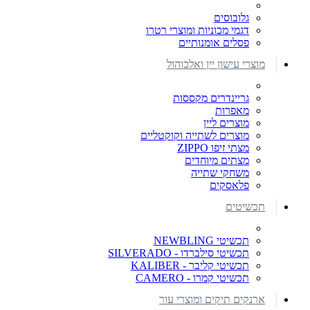
גלובוסים
דגמי מכוניות ומוצרי רטרו
פסלים אומנותיים
מוצרי עישון יין ואלכוהול
גריינדרים מקססות
מאפרות
מוצרים ליין
מוצרים לשתייה וקוקטליים
מצתי זיפו ZIPPO
מצתים מיוחדים
משחקי שתייה
פלאסקים
תכשיטים
תכשיטי NEWBLING
תכשיטי סילברדו - SILVERADO
תכשיטי קליבר - KALIBER
תכשיטי קמרו - CAMERO
ארנקים תיקים ומוצרי עור