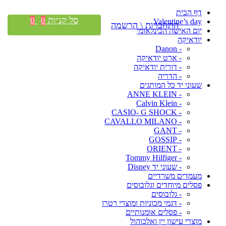
דף הבית
סל קניות
0
0
Valentine’s day
התחברות \ הרשמה
יום האישה הבינלאומי
יודאיקה
- Danon
- ארט יודאיקה
- דורית יודאיקה
- הדריה
שעוני יד כל המותגים
- ANNE KLEIN
- Calvin Klein
- CASIO- G SHOCK
- CAVALLO MILANO
- GANT
- GOSSIP
- ORIENT
- Tommy Hilfiger
- שעוני יד Disney
מעמדים משרדיים
פסלים מיוחדים וגלובוסים
- גלובוסים
- דגמי מכוניות ומוצרי רטרו
- פסלים אומנותיים
מוצרי עישון יין ואלכוהול