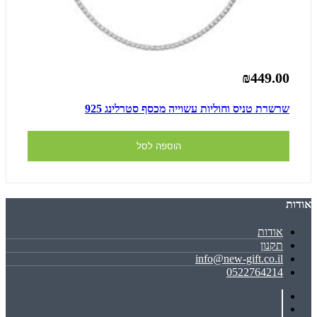
₪449.00
שרשרת טניס וחוליות עשוייה מכסף סטרלינג 925
הוספה לסל
אודות
אודות
תקנון
info@new-gift.co.il
0522764214