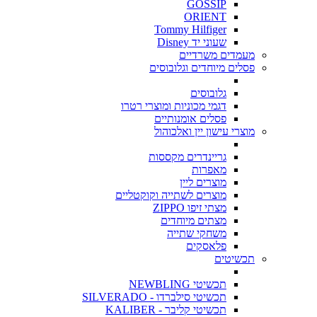
GOSSIP
ORIENT
Tommy Hilfiger
שעוני יד Disney
מעמדים משרדיים
פסלים מיוחדים וגלובוסים
גלובוסים
דגמי מכוניות ומוצרי רטרו
פסלים אומנותיים
מוצרי עישון יין ואלכוהול
גריינדרים מקססות
מאפרות
מוצרים ליין
מוצרים לשתייה וקוקטליים
מצתי זיפו ZIPPO
מצתים מיוחדים
משחקי שתייה
פלאסקים
תכשיטים
תכשיטי NEWBLING
תכשיטי סילברדו - SILVERADO
תכשיטי קליבר - KALIBER