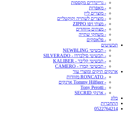
- גריינדרים מקססות
- מאפרות
- מוצרים ליין
- מוצרים לשתייה וקוקטליים
- מצתי זיפו ZIPPO
- מצתים מיוחדים
- משחקי שתייה
- פלאסקים
תכשיטים
- תכשיטי NEWBLING
- תכשיטי סילברדו - SILVERADO
- תכשיטי קליבר - KALIBER
- תכשיטי קמרו - CAMERO
ארנקים תיקים ומוצרי עור
- RONCATO מזוודות
- Tommy Hilfiger ארנקים
- Tony Perotti
- ארנקי SECRID
בלוג
התחברות
0522764214