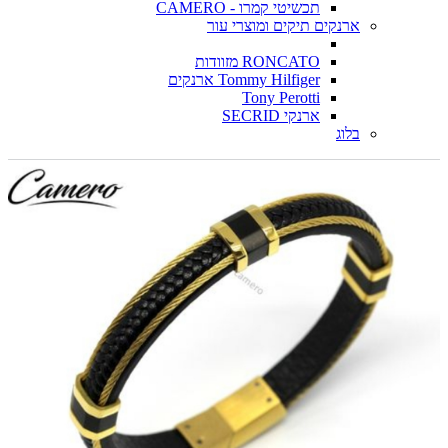
תכשיטי קמרו - CAMERO
ארנקים תיקים ומוצרי עור
RONCATO מזוודות
Tommy Hilfiger ארנקים
Tony Perotti
ארנקי SECRID
בלוג