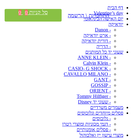
דף הבית
סל קניות
0
0
Valentine’s day
התחברות \ הרשמה
יום האישה הבינלאומי
יודאיקה
- Danon
- ארט יודאיקה
- דורית יודאיקה
- הדריה
שעוני יד כל המותגים
- ANNE KLEIN
- Calvin Klein
- CASIO- G SHOCK
- CAVALLO MILANO
- GANT
- GOSSIP
- ORIENT
- Tommy Hilfiger
- שעוני יד Disney
מעמדים משרדיים
פסלים מיוחדים וגלובוסים
- גלובוסים
- דגמי מכוניות ומוצרי רטרו
- פסלים אומנותיים
מוצרי עישון יין ואלכוהול