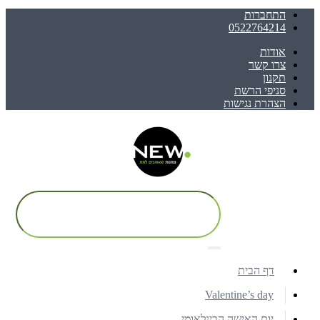
התחברות
0522764214
אודות
צרו קשר
תקנון
סניפי הרשת
הצהרת נגישות
דף הבית
Valentine’s day
יום האישה הבינלאומי