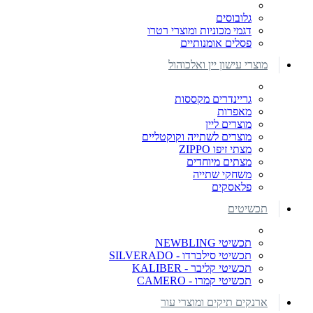
גלובוסים
דגמי מכוניות ומוצרי רטרו
פסלים אומנותיים
מוצרי עישון יין ואלכוהול
גריינדרים מקססות
מאפרות
מוצרים ליין
מוצרים לשתייה וקוקטליים
מצתי זיפו ZIPPO
מצתים מיוחדים
משחקי שתייה
פלאסקים
תכשיטים
תכשיטי NEWBLING
תכשיטי סילברדו - SILVERADO
תכשיטי קליבר - KALIBER
תכשיטי קמרו - CAMERO
ארנקים תיקים ומוצרי עור