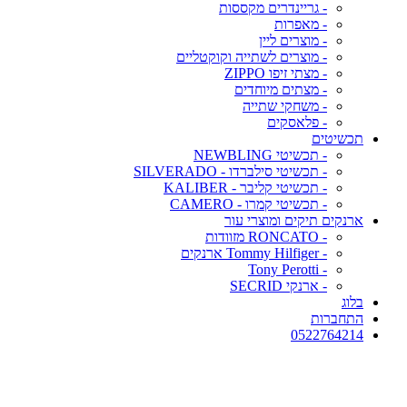
- גריינדרים מקססות
- מאפרות
- מוצרים ליין
- מוצרים לשתייה וקוקטליים
- מצתי זיפו ZIPPO
- מצתים מיוחדים
- משחקי שתייה
- פלאסקים
תכשיטים
- תכשיטי NEWBLING
- תכשיטי סילברדו - SILVERADO
- תכשיטי קליבר - KALIBER
- תכשיטי קמרו - CAMERO
ארנקים תיקים ומוצרי עור
- RONCATO מזוודות
- Tommy Hilfiger ארנקים
- Tony Perotti
- ארנקי SECRID
בלוג
התחברות
0522764214