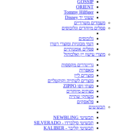
GOSSIP
ORIENT
Tommy Hilfiger
שעוני יד Disney
מעמדים משרדיים
פסלים מיוחדים וגלובוסים
גלובוסים
דגמי מכוניות ומוצרי רטרו
פסלים אומנותיים
מוצרי עישון יין ואלכוהול
גריינדרים מקססות
מאפרות
מוצרים ליין
מוצרים לשתייה וקוקטליים
מצתי זיפו ZIPPO
מצתים מיוחדים
משחקי שתייה
פלאסקים
תכשיטים
תכשיטי NEWBLING
תכשיטי סילברדו - SILVERADO
תכשיטי קליבר - KALIBER