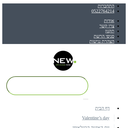
התחברות
0522764214
אודות
צרו קשר
תקנון
סניפי הרשת
הצהרת נגישות
דף הבית
Valentine’s day
יום האישה הבינלאומי