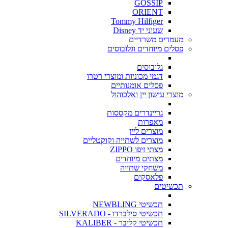
GOSSIP
ORIENT
Tommy Hilfiger
שעוני יד Disney
מעמדים משרדיים
פסלים מיוחדים וגלובוסים
גלובוסים
דגמי מכוניות ומוצרי רטרו
פסלים אומנותיים
מוצרי עישון יין ואלכוהול
גריינדרים מקססות
מאפרות
מוצרים ליין
מוצרים לשתייה וקוקטליים
מצתי זיפו ZIPPO
מצתים מיוחדים
משחקי שתייה
פלאסקים
תכשיטים
תכשיטי NEWBLING
תכשיטי סילברדו - SILVERADO
תכשיטי קליבר - KALIBER