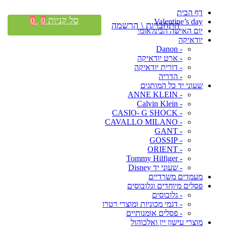
דף הבית
סל קניות
0
0
Valentine’s day
התחברות \ הרשמה
יום האישה הבינלאומי
יודאיקה
- Danon
- ארט יודאיקה
- דורית יודאיקה
- הדריה
שעוני יד כל המותגים
- ANNE KLEIN
- Calvin Klein
- CASIO- G SHOCK
- CAVALLO MILANO
- GANT
- GOSSIP
- ORIENT
- Tommy Hilfiger
- שעוני יד Disney
מעמדים משרדיים
פסלים מיוחדים וגלובוסים
- גלובוסים
- דגמי מכוניות ומוצרי רטרו
- פסלים אומנותיים
מוצרי עישון יין ואלכוהול