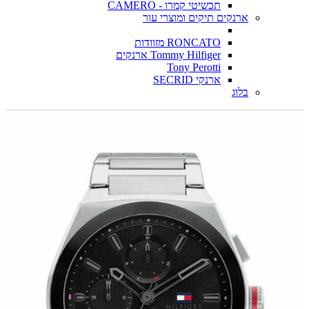
תכשיטי קמרו - CAMERO
ארנקים תיקים ומוצרי עור
RONCATO מזוודות
Tommy Hilfiger ארנקים
Tony Perotti
ארנקי SECRID
בלוג