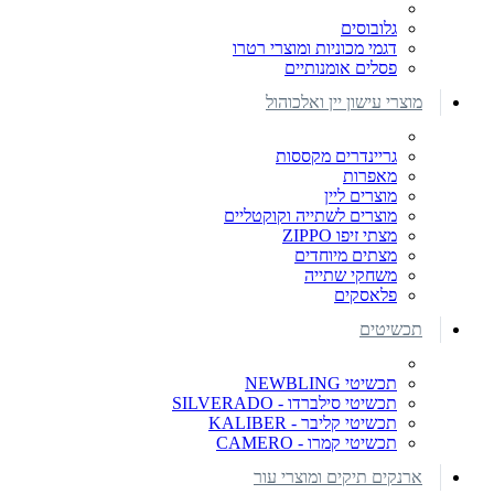
גלובוסים
דגמי מכוניות ומוצרי רטרו
פסלים אומנותיים
מוצרי עישון יין ואלכוהול
גריינדרים מקססות
מאפרות
מוצרים ליין
מוצרים לשתייה וקוקטליים
מצתי זיפו ZIPPO
מצתים מיוחדים
משחקי שתייה
פלאסקים
תכשיטים
תכשיטי NEWBLING
תכשיטי סילברדו - SILVERADO
תכשיטי קליבר - KALIBER
תכשיטי קמרו - CAMERO
ארנקים תיקים ומוצרי עור