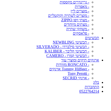
- גריינדרים מקססות
- מאפרות
- מוצרים ליין
- מוצרים לשתייה וקוקטליים
- מצתי זיפו ZIPPO
- מצתים מיוחדים
- משחקי שתייה
- פלאסקים
תכשיטים
- תכשיטי NEWBLING
- תכשיטי סילברדו - SILVERADO
- תכשיטי קליבר - KALIBER
- תכשיטי קמרו - CAMERO
ארנקים תיקים ומוצרי עור
- RONCATO מזוודות
- Tommy Hilfiger ארנקים
- Tony Perotti
- ארנקי SECRID
בלוג
התחברות
0522764214