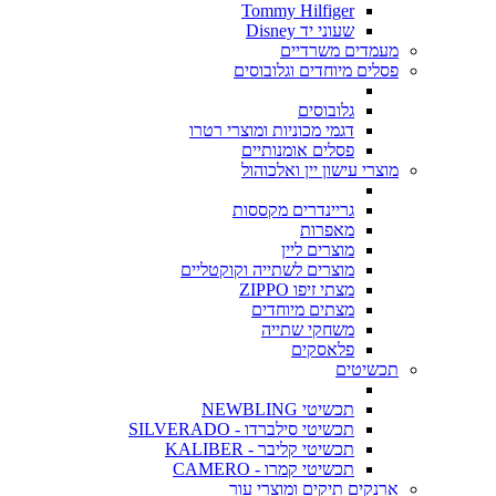
Tommy Hilfiger
שעוני יד Disney
מעמדים משרדיים
פסלים מיוחדים וגלובוסים
גלובוסים
דגמי מכוניות ומוצרי רטרו
פסלים אומנותיים
מוצרי עישון יין ואלכוהול
גריינדרים מקססות
מאפרות
מוצרים ליין
מוצרים לשתייה וקוקטליים
מצתי זיפו ZIPPO
מצתים מיוחדים
משחקי שתייה
פלאסקים
תכשיטים
תכשיטי NEWBLING
תכשיטי סילברדו - SILVERADO
תכשיטי קליבר - KALIBER
תכשיטי קמרו - CAMERO
ארנקים תיקים ומוצרי עור