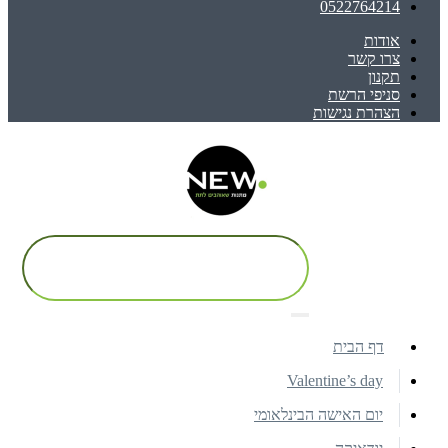
0522764214
אודות
צרו קשר
תקנון
סניפי הרשת
הצהרת נגישות
דף הבית
Valentine’s day
יום האישה הבינלאומי