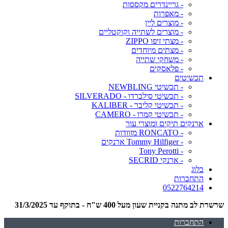
- גריינדרים מקססות
- מאפרות
- מוצרים ליין
- מוצרים לשתייה וקוקטליים
- מצתי זיפו ZIPPO
- מצתים מיוחדים
- משחקי שתייה
- פלאסקים
תכשיטים
- תכשיטי NEWBLING
- תכשיטי סילברדו - SILVERADO
- תכשיטי קליבר - KALIBER
- תכשיטי קמרו - CAMERO
ארנקים תיקים ומוצרי עור
- RONCATO מזוודות
- Tommy Hilfiger ארנקים
- Tony Perotti
- ארנקי SECRID
בלוג
התחברות
0522764214
שרשרת לב מתנה בקניית שעון מעל 400 ש"ח - בתוקף עד 31/3/2025
התחברות