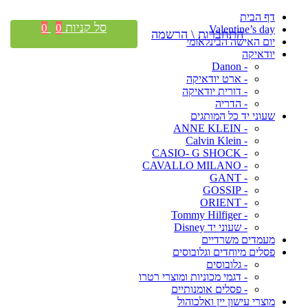
דף הבית
סל קניות
0
0
Valentine’s day
התחברות \ הרשמה
יום האישה הבינלאומי
יודאיקה
- Danon
- ארט יודאיקה
- דורית יודאיקה
- הדריה
שעוני יד כל המותגים
- ANNE KLEIN
- Calvin Klein
- CASIO- G SHOCK
- CAVALLO MILANO
- GANT
- GOSSIP
- ORIENT
- Tommy Hilfiger
- שעוני יד Disney
מעמדים משרדיים
פסלים מיוחדים וגלובוסים
- גלובוסים
- דגמי מכוניות ומוצרי רטרו
- פסלים אומנותיים
מוצרי עישון יין ואלכוהול