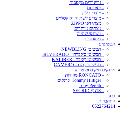
- גריינדרים מקססות
- מאפרות
- מוצרים ליין
- מוצרים לשתייה וקוקטליים
- מצתי זיפו ZIPPO
- מצתים מיוחדים
- משחקי שתייה
- פלאסקים
תכשיטים
- תכשיטי NEWBLING
- תכשיטי סילברדו - SILVERADO
- תכשיטי קליבר - KALIBER
- תכשיטי קמרו - CAMERO
ארנקים תיקים ומוצרי עור
- RONCATO מזוודות
- Tommy Hilfiger ארנקים
- Tony Perotti
- ארנקי SECRID
בלוג
התחברות
0522764214