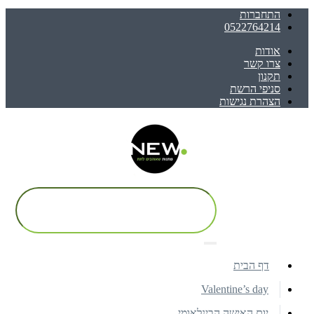
התחברות
0522764214
אודות
צרו קשר
תקנון
סניפי הרשת
הצהרת נגישות
דף הבית
Valentine’s day
יום האישה הבינלאומי