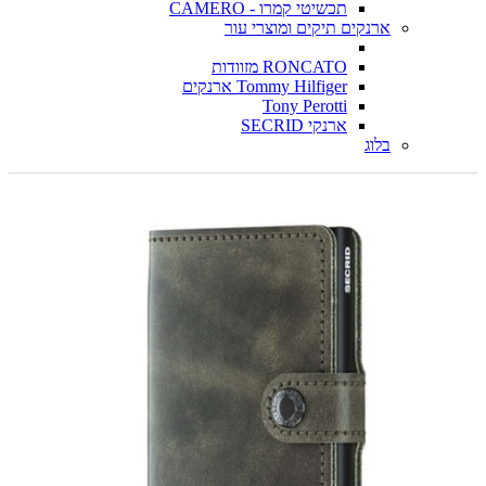
תכשיטי קמרו - CAMERO
ארנקים תיקים ומוצרי עור
RONCATO מזוודות
Tommy Hilfiger ארנקים
Tony Perotti
ארנקי SECRID
בלוג