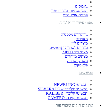
גלובוסים
דגמי מכוניות ומוצרי רטרו
פסלים אומנותיים
מוצרי עישון יין ואלכוהול
גריינדרים מקססות
מאפרות
מוצרים ליין
מוצרים לשתייה וקוקטליים
מצתי זיפו ZIPPO
מצתים מיוחדים
משחקי שתייה
פלאסקים
תכשיטים
תכשיטי NEWBLING
תכשיטי סילברדו - SILVERADO
תכשיטי קליבר - KALIBER
תכשיטי קמרו - CAMERO
ארנקים תיקים ומוצרי עור