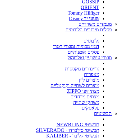
GOSSIP
ORIENT
Tommy Hilfiger
שעוני יד Disney
מעמדים משרדיים
פסלים מיוחדים וגלובוסים
גלובוסים
דגמי מכוניות ומוצרי רטרו
פסלים אומנותיים
מוצרי עישון יין ואלכוהול
גריינדרים מקססות
מאפרות
מוצרים ליין
מוצרים לשתייה וקוקטליים
מצתי זיפו ZIPPO
מצתים מיוחדים
משחקי שתייה
פלאסקים
תכשיטים
תכשיטי NEWBLING
תכשיטי סילברדו - SILVERADO
תכשיטי קליבר - KALIBER