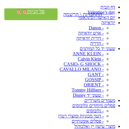
דף הבית
סל קניות
0
0
Valentine’s day
התחברות \ הרשמה
יום האישה הבינלאומי
יודאיקה
- Danon
- ארט יודאיקה
- דורית יודאיקה
- הדריה
שעוני יד כל המותגים
- ANNE KLEIN
- Calvin Klein
- CASIO- G SHOCK
- CAVALLO MILANO
- GANT
- GOSSIP
- ORIENT
- Tommy Hilfiger
- שעוני יד Disney
מעמדים משרדיים
פסלים מיוחדים וגלובוסים
- גלובוסים
- דגמי מכוניות ומוצרי רטרו
- פסלים אומנותיים
מוצרי עישון יין ואלכוהול