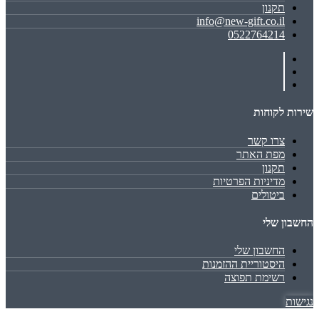
תקנון
info@new-gift.co.il
0522764214
שירות לקוחות
צרו קשר
מפת האתר
תקנון
מדיניות הפרטיות
ביטולים
החשבון שלי
החשבון שלי
היסטוריית ההזמנות
רשימת תפוצה
נגישות