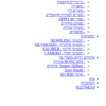
- גריינדרים מקססות
- מאפרות
- מוצרים ליין
- מוצרים לשתייה וקוקטליים
- מצתי זיפו ZIPPO
- מצתים מיוחדים
- משחקי שתייה
- פלאסקים
תכשיטים
- תכשיטי NEWBLING
- תכשיטי סילברדו - SILVERADO
- תכשיטי קליבר - KALIBER
- תכשיטי קמרו - CAMERO
ארנקים תיקים ומוצרי עור
- RONCATO מזוודות
- Tommy Hilfiger ארנקים
- Tony Perotti
- ארנקי SECRID
בלוג
התחברות
0522764214