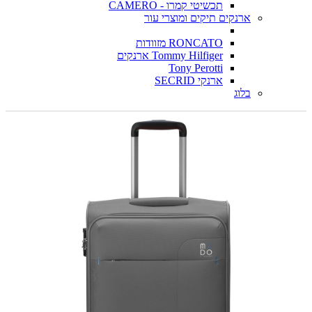
תכשיטי קמרו - CAMERO
ארנקים תיקים ומוצרי עור
RONCATO מזוודות
Tommy Hilfiger ארנקים
Tony Perotti
ארנקי SECRID
בלוג