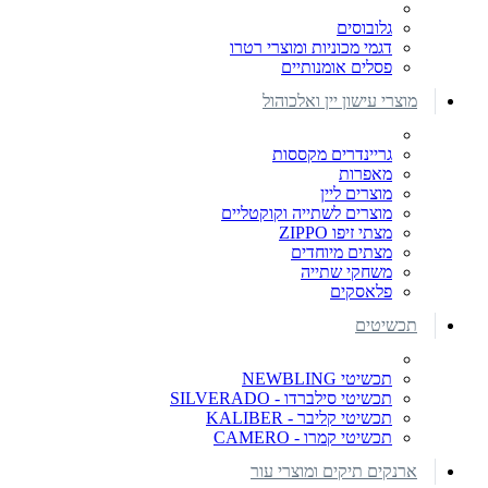
גלובוסים
דגמי מכוניות ומוצרי רטרו
פסלים אומנותיים
מוצרי עישון יין ואלכוהול
גריינדרים מקססות
מאפרות
מוצרים ליין
מוצרים לשתייה וקוקטליים
מצתי זיפו ZIPPO
מצתים מיוחדים
משחקי שתייה
פלאסקים
תכשיטים
תכשיטי NEWBLING
תכשיטי סילברדו - SILVERADO
תכשיטי קליבר - KALIBER
תכשיטי קמרו - CAMERO
ארנקים תיקים ומוצרי עור