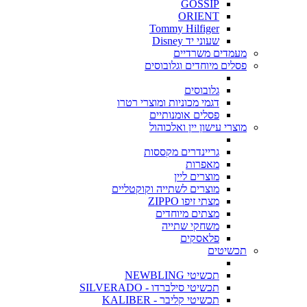
GOSSIP
ORIENT
Tommy Hilfiger
שעוני יד Disney
מעמדים משרדיים
פסלים מיוחדים וגלובוסים
גלובוסים
דגמי מכוניות ומוצרי רטרו
פסלים אומנותיים
מוצרי עישון יין ואלכוהול
גריינדרים מקססות
מאפרות
מוצרים ליין
מוצרים לשתייה וקוקטליים
מצתי זיפו ZIPPO
מצתים מיוחדים
משחקי שתייה
פלאסקים
תכשיטים
תכשיטי NEWBLING
תכשיטי סילברדו - SILVERADO
תכשיטי קליבר - KALIBER