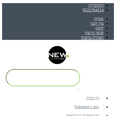
התחברות
0522764214
אודות
צרו קשר
תקנון
סניפי הרשת
הצהרת נגישות
דף הבית
Valentine’s day
יום האישה הבינלאומי