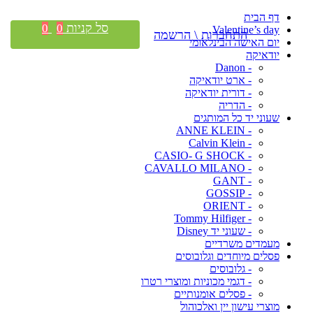
דף הבית
סל קניות
0
0
Valentine’s day
התחברות \ הרשמה
יום האישה הבינלאומי
יודאיקה
- Danon
- ארט יודאיקה
- דורית יודאיקה
- הדריה
שעוני יד כל המותגים
- ANNE KLEIN
- Calvin Klein
- CASIO- G SHOCK
- CAVALLO MILANO
- GANT
- GOSSIP
- ORIENT
- Tommy Hilfiger
- שעוני יד Disney
מעמדים משרדיים
פסלים מיוחדים וגלובוסים
- גלובוסים
- דגמי מכוניות ומוצרי רטרו
- פסלים אומנותיים
מוצרי עישון יין ואלכוהול