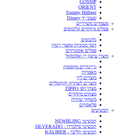
GOSSIP
ORIENT
Tommy Hilfiger
שעוני יד Disney
מעמדים משרדיים
פסלים מיוחדים וגלובוסים
גלובוסים
דגמי מכוניות ומוצרי רטרו
פסלים אומנותיים
מוצרי עישון יין ואלכוהול
גריינדרים מקססות
מאפרות
מוצרים ליין
מוצרים לשתייה וקוקטליים
מצתי זיפו ZIPPO
מצתים מיוחדים
משחקי שתייה
פלאסקים
תכשיטים
תכשיטי NEWBLING
תכשיטי סילברדו - SILVERADO
תכשיטי קליבר - KALIBER