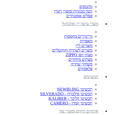
גלובוסים
דגמי מכוניות ומוצרי רטרו
פסלים אומנותיים
מוצרי עישון יין ואלכוהול
גריינדרים מקססות
מאפרות
מוצרים ליין
מוצרים לשתייה וקוקטליים
מצתי זיפו ZIPPO
מצתים מיוחדים
משחקי שתייה
פלאסקים
תכשיטים
תכשיטי NEWBLING
תכשיטי סילברדו - SILVERADO
תכשיטי קליבר - KALIBER
תכשיטי קמרו - CAMERO
ארנקים תיקים ומוצרי עור