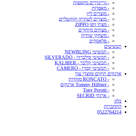
- גריינדרים מקססות
- מאפרות
- מוצרים ליין
- מוצרים לשתייה וקוקטליים
- מצתי זיפו ZIPPO
- מצתים מיוחדים
- משחקי שתייה
- פלאסקים
תכשיטים
- תכשיטי NEWBLING
- תכשיטי סילברדו - SILVERADO
- תכשיטי קליבר - KALIBER
- תכשיטי קמרו - CAMERO
ארנקים תיקים ומוצרי עור
- RONCATO מזוודות
- Tommy Hilfiger ארנקים
- Tony Perotti
- ארנקי SECRID
בלוג
התחברות
0522764214