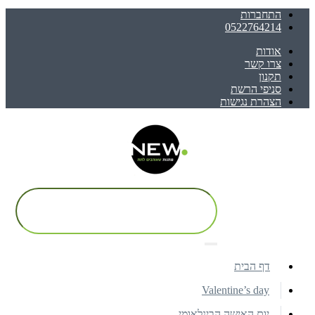
התחברות
0522764214
אודות
צרו קשר
תקנון
סניפי הרשת
הצהרת נגישות
דף הבית
Valentine’s day
יום האישה הבינלאומי