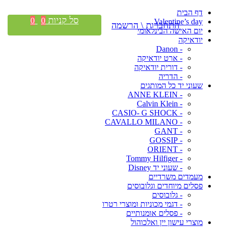
דף הבית
סל קניות
0
0
Valentine’s day
התחברות \ הרשמה
יום האישה הבינלאומי
יודאיקה
- Danon
- ארט יודאיקה
- דורית יודאיקה
- הדריה
שעוני יד כל המותגים
- ANNE KLEIN
- Calvin Klein
- CASIO- G SHOCK
- CAVALLO MILANO
- GANT
- GOSSIP
- ORIENT
- Tommy Hilfiger
- שעוני יד Disney
מעמדים משרדיים
פסלים מיוחדים וגלובוסים
- גלובוסים
- דגמי מכוניות ומוצרי רטרו
- פסלים אומנותיים
מוצרי עישון יין ואלכוהול