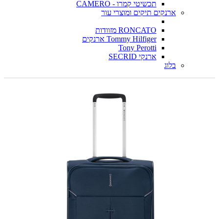
תכשיטי קמרו - CAMERO
ארנקים תיקים ומוצרי עור
RONCATO מזוודות
Tommy Hilfiger ארנקים
Tony Perotti
ארנקי SECRID
בלוג